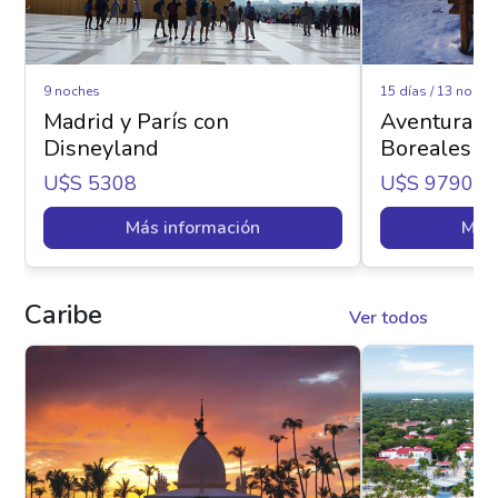
9 noches
15 días / 13 noche
Madrid y París con
Aventura Ár
Disneyland
Boreales - 
U$s 5308
U$s 9790
Más información
Más 
Caribe
Ver todos