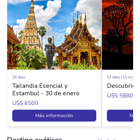
18 días
13 días / 11 noche
Tailandia Esencial y
Descubrien
Estambul - 30 de enero
U$s 5880
U$s 6500
Más información
Más 