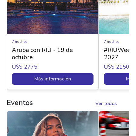
7 noches
7 noches
Aruba con RIU - 19 de
#RIUWeek -
octubre
2027
U$s 2775
U$s 2150
Más información
Más 
Eventos
Ver todos