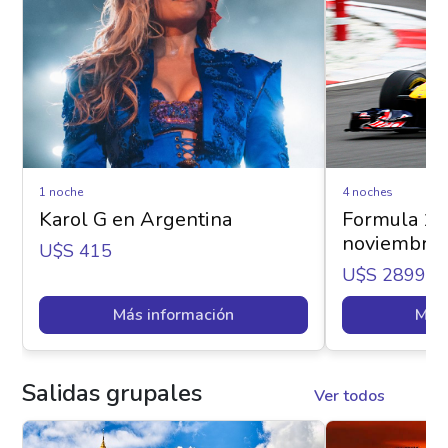
1 noche
4 noches
Karol G en Argentina
Formula 1 e
noviembre
U$s 415
U$s 2899
Más información
Más 
Salidas grupales
Ver todos