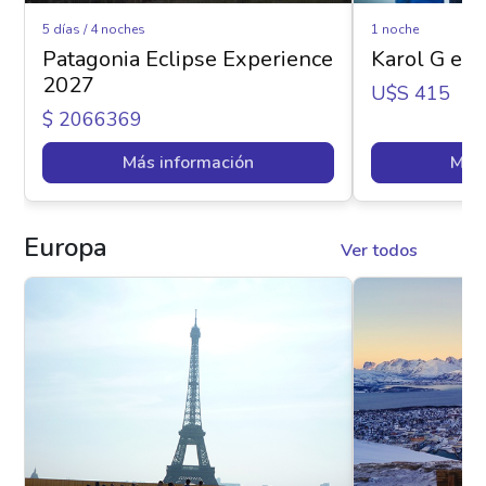
5 días / 4 noches
1 noche
Patagonia Eclipse Experience
Karol G en 
2027
U$s 415
$ 2066369
Más información
Más 
Europa
Ver todos