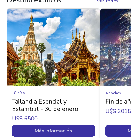
Destino exóticos
Ver todos
18 días
4 noches
Tailandia Esencial y
Fin de año 
Estambul - 30 de enero
U$s 2015
U$s 6500
Más información
Más 