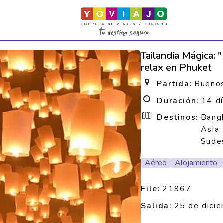
Tailandia Mágica: 
relax en Phuket
Partida:
Buenos
Duración:
14 d
Destinos:
Bangk
Asia,
Sudes
Aéreo
Alojamiento
File:
21967
Salida:
25 de dici