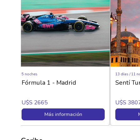
5 noches
13 días / 11 
Fórmula 1 - Madrid
Sentí Tu
U$s 2665
U$s 380
Más información