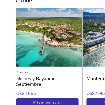
Caribe
7 noches
8 noches
 en
Miches y Bayahibe -
Montego 
Septiembre
U$s 1655
U$s 196
Más información