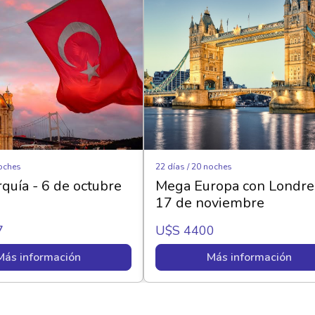
noches
22 días / 20 noches
rquía - 6 de octubre
Mega Europa con Londre
17 de noviembre
7
U$s 4400
Más información
Más información