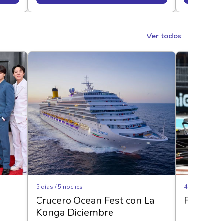
Ver todos
6 días / 5 noches
4 noches
Crucero Ocean Fest con La
Fórmula
Konga Diciembre