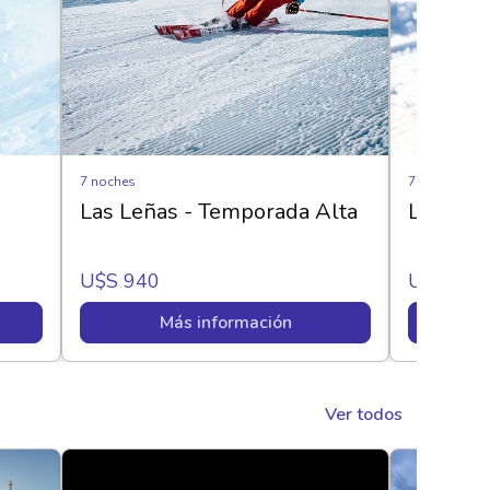
7 noches
7 noches
Las Leñas - Temporada Alta
Las Leñ
U$s 940
U$s 940
Más información
Ver todos