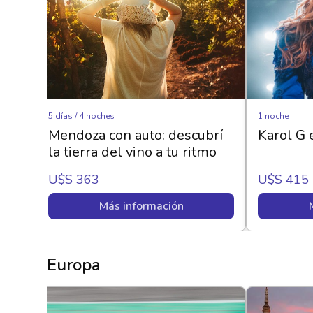
5 días / 4 noches
1 noche
Mendoza con auto: descubrí
Karol G 
la tierra del vino a tu ritmo
U$s 363
U$s 415
Más información
Europa