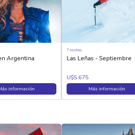
7 noches
en Argentina
Las Leñas - Septiembre
U$s 675
Más información
Más información