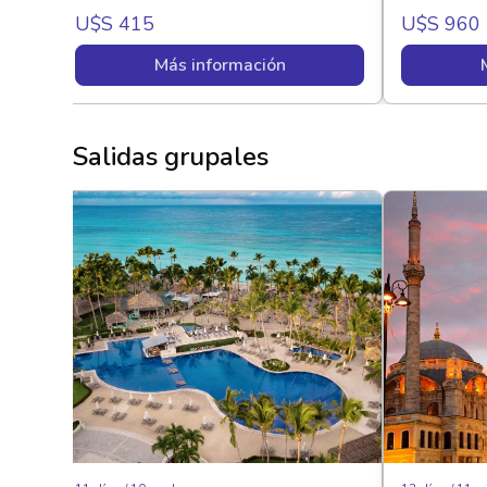
U$s 415
U$s 960
Más información
Salidas grupales