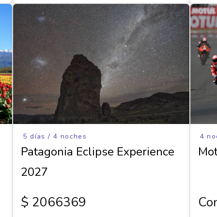
5 días / 4 noches
4 no
Patagonia Eclipse Experience
Mot
2027
$ 2066369
Con