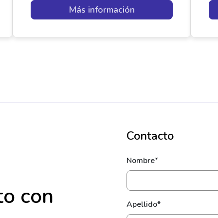
Más información
Contacto
Nombre*
to con
Apellido*