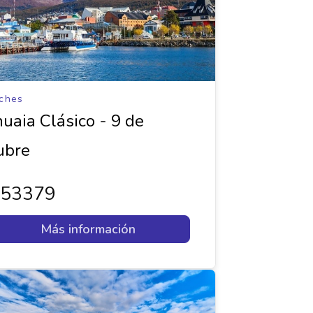
ches
uaia Clásico - 9 de
ubre
853379
Más información