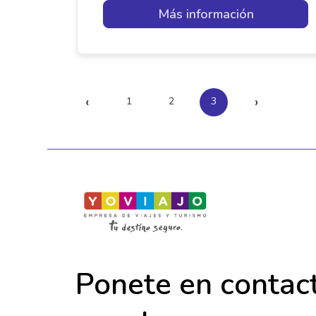
Más información
‹
›
1
2
3
Ponete en contac