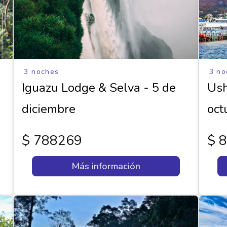
3 noches
3 no
Iguazu Lodge & Selva - 5 de
Ush
diciembre
oct
$ 788269
$ 
Más información