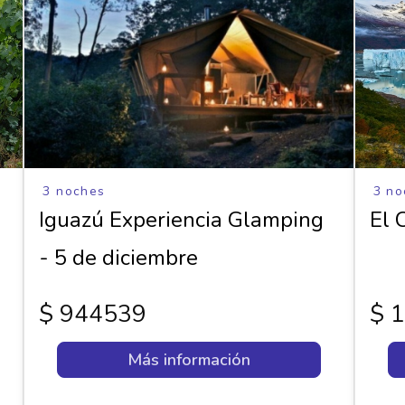
3 noches
3 no
Iguazú Experiencia Glamping
El 
- 5 de diciembre
$ 944539
$ 
Más información