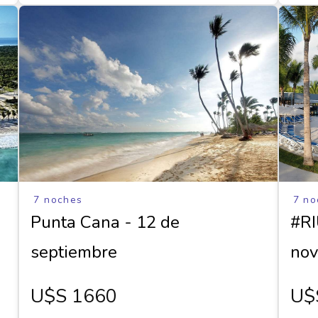
7 noches
7 no
Punta Cana - 12 de
#RI
septiembre
nov
U$s 1660
U$