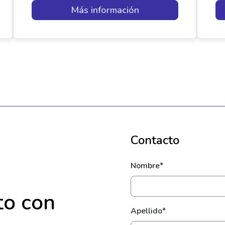
Más información
Contacto
Nombre*
to con
Apellido*