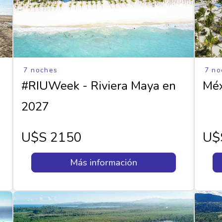
7 noches
7 no
#RIUWeek - Riviera Maya en
Méx
2027
U$s 2150
U$
Más información