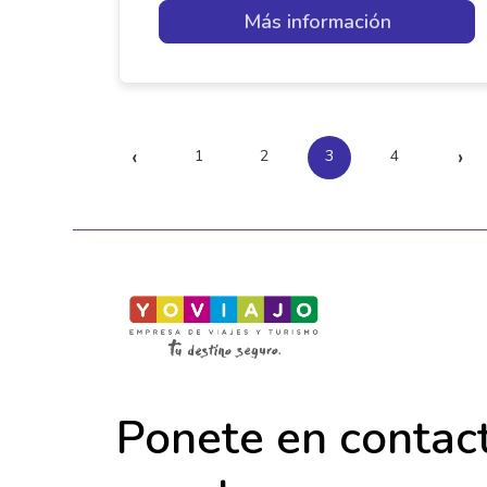
Más información
‹
›
1
2
3
4
Ponete en contac