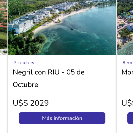
7 noches
8 no
Negril con RIU - 05 de
Mon
Octubre
U$s 2029
U$
Más información