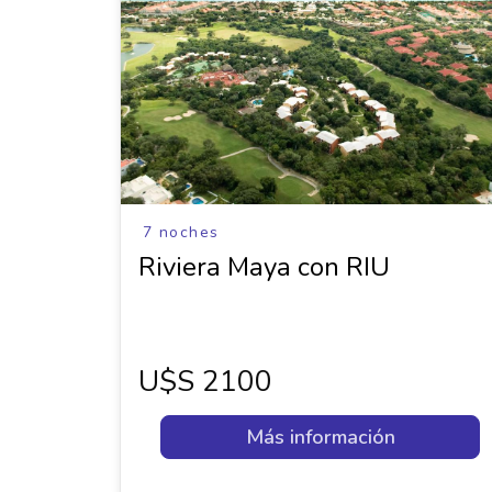
7 noches
Riviera Maya con RIU
U$s 2100
Más información