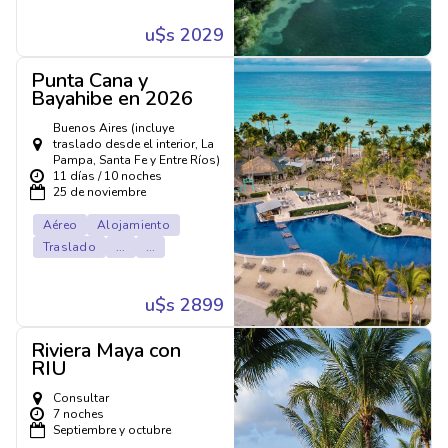
u$s 2029
Punta Cana y
Bayahibe en 2026
Buenos Aires (incluye
traslado desde el interior, La
Pampa, Santa Fe y Entre Ríos)
11 días / 10 noches
25 de noviembre
Aéreo
Alojamiento
Traslado
...
...
u$s 2899
Riviera Maya con
RIU
Consultar
7 noches
Septiembre y octubre