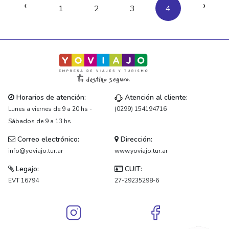
‹
›
1
2
3
4
Horarios de atención:
Atención al cliente:
Lunes a viernes de 9 a 20 hs -
(0299) 154194716
Sábados de 9 a 13 hs
Correo electrónico:
Dirección:
info@yoviajo.tur.ar
www.yoviajo.tur.ar
Legajo:
CUIT:
EVT 16794
27-29235298-6