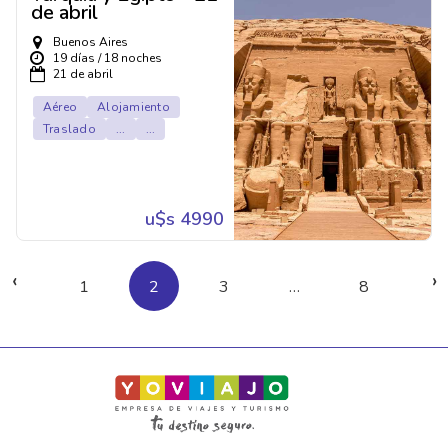
de abril
Buenos Aires
19 días / 18 noches
21 de abril
Aéreo
Alojamiento
Traslado
...
...
u$s 4990
‹
›
1
2
3
…
8