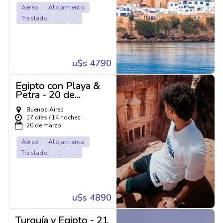
Aéreo
Alojamiento
Traslado
...
...
u$s 4790
Egipto con Playa &
Petra - 20 de...
Buenos Aires
17 días / 14 noches
20 de marzo
Aéreo
Alojamiento
Traslado
...
...
u$s 4890
Turquía y Egipto - 21