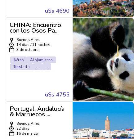
u$s 4690
CHINA: Encuentro
con los Osos Pa...
Buenos Aires
14 días / 11 noches
3 de octubre
Aéreo
Alojamiento
Traslado
...
...
u$s 4755
Portugal, Andalucía
& Marruecos ...
Buenos Aires
22 días
16 de marzo