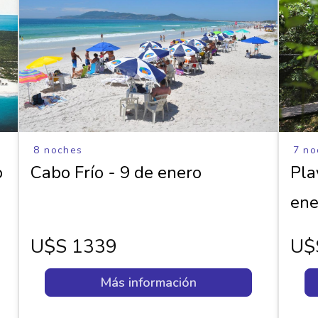
8 noches
7 no
o
Cabo Frío - 9 de enero
Pla
ene
U$s 1339
U$
Más información