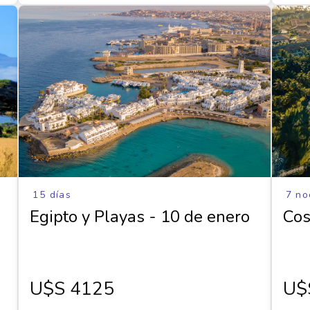
15 días
7 no
Egipto y Playas - 10 de enero
Cos
U$s 4125
U$