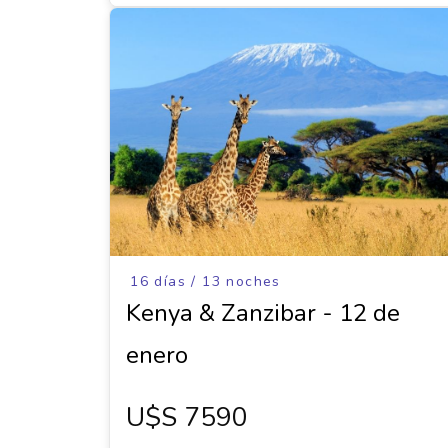
16 días / 13 noches
Kenya & Zanzibar - 12 de
enero
U$s 7590