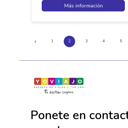
Más información
‹
1
2
3
4
5
Ponete en contac