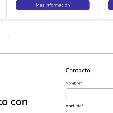
Más información
›
Contacto
Nombre*
to con
Apellido*