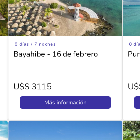
8 días / 7 noches
8 dí
Bayahibe - 16 de febrero
Pun
U$s 3115
U$
Más información