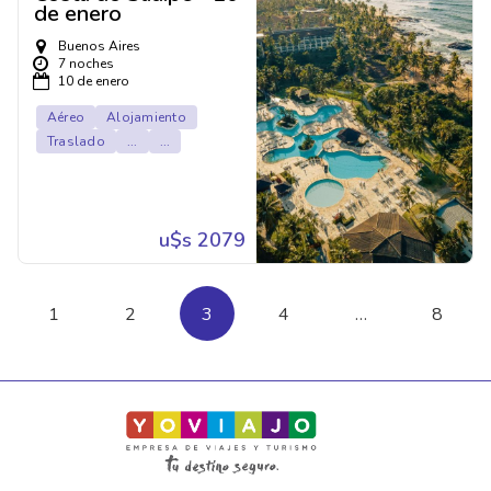
de enero
Buenos Aires
7 noches
10 de enero
Aéreo
Alojamiento
Traslado
...
...
u$s 2079
1
2
3
4
…
8