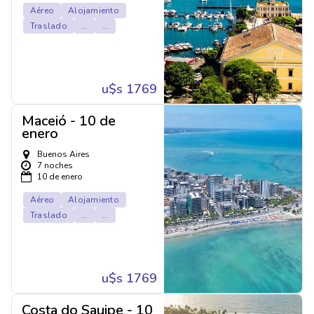
Aéreo
Alojamiento
Traslado
...
...
u$s 1769
Maceió - 10 de
enero
Buenos Aires
7 noches
10 de enero
Aéreo
Alojamiento
Traslado
...
...
u$s 1769
Costa do Sauipe - 10