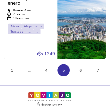
enero
Buenos Aires
7 noches
10 de enero
Aéreo
Alojamiento
Traslado
...
...
u$s 1349
1
…
4
5
6
7