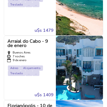
Traslado
...
...
u$s 1479
Arraial do Cabo - 9
de enero
Buenos Aires
7 noches
9 de enero
Aéreo
Alojamiento
Traslado
...
...
u$s 1409
Florianópolis - 10 de